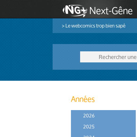
Next-Gêne
> Le webcomics trop bien sapé
Années
2026
2025