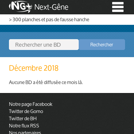
Next-Gêne
> 300 planches et pas de fausse hanche
Rechercher
Décembre 2018
Aucune BD a été diffusée ce mois là.
Notre page Facebook
Twitter de Gomo
Twitter de BH
Notre flux RSS
Nos partenaires