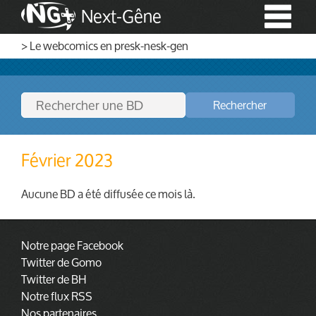
Next-Gêne
> Le webcomics en presk-nesk-gen
Rechercher
Février 2023
Aucune BD a été diffusée ce mois là.
Notre page Facebook
Twitter de Gomo
Twitter de BH
Notre flux RSS
Nos partenaires