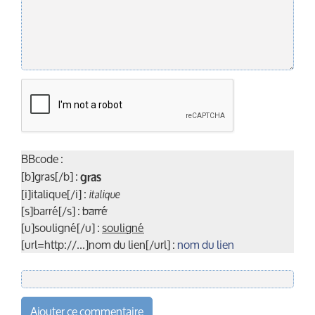
BBcode :
[b]gras[/b] :
gras
[i]italique[/i] :
italique
[s]barré[/s] :
barré
[u]souligné[/u] :
souligné
[url=http://...]nom du lien[/url] :
nom du lien
Ajouter ce commentaire