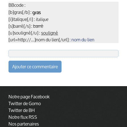
BBcode :
[b]gras[/b] :
gras
[i]italique[/i] :
italique
[s]barré[/s] :
barré
[u]souligné[/u] :
souligné
[url=http://...]nom du lien[/url] :
nom du lien
Ajouter ce commentaire
Notre page Facebook
Twitter de Gomo
Twitter de BH
Notre flux RSS
Nos partenaires