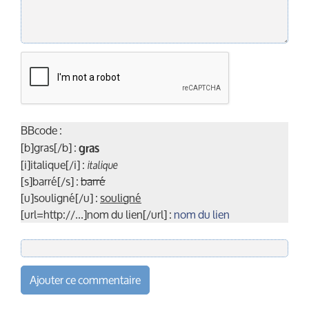
BBcode :
[b]gras[/b] :
gras
[i]italique[/i] :
italique
[s]barré[/s] :
barré
[u]souligné[/u] :
souligné
[url=http://...]nom du lien[/url] :
nom du lien
Ajouter ce commentaire